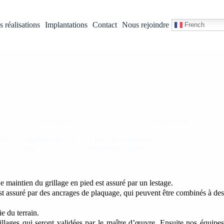
 réalisations
Implantations
Contact
Nous rejoindre
French
Tunneliers
Ouvrage d’art
jeté
Végétalisation de
Eléments modulaires
talus
métalliques ancrés
Le maintien du grillage en pied est assuré par un lestage.
 est assuré par des ancrages de plaquage, qui peuvent être combinés à des
e du terrain.
llages qui seront validées par le maître d’œuvre. Ensuite nos équipes