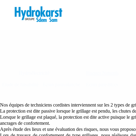
P
a
s
s
e
r
a
u
c
o
n
t
e
Hydroélectricité
Risques Naturels
n
u
Etude de faisabilité
Ecran paravalanche
Ecran pare-blocs
Nos équipes de techniciens cordistes interviennent sur les 2 types de gri
La protection est dite passive lorsque le grillage est pendu, les chutes de
Lorsque le grillage est plaqué, la protection est dite active puisque le
ancrages de confortement.
Après étude des lieux et une évaluation des risques, nous vous proposon
Lors de travaux de confortement de type grillages, nous réalisons dan