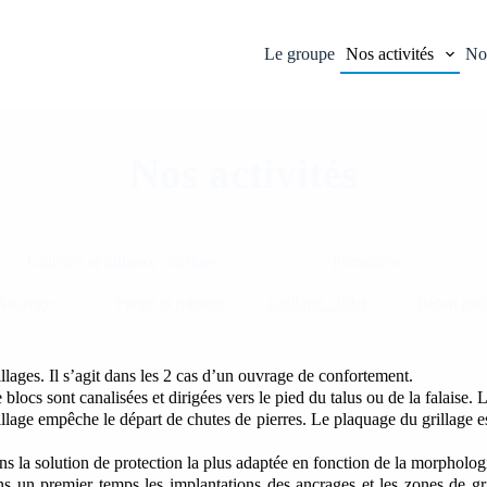
Le groupe
Nos activités
Nos
Nos activités
Galeries et milieux confinés
Portuaires
Ancrage
Purge et minage
Grillage / Filet
Béton pro
llages. Il s’agit dans les 2 cas d’un ouvrage de confortement.
 blocs sont canalisées et dirigées vers le pied du talus ou de la falaise. 
 grillage empêche le départ de chutes de pierres. Le plaquage du grillage
s la solution de protection la plus adaptée en fonction de la morphologi
s un premier temps les implantations des ancrages et les zones de gri