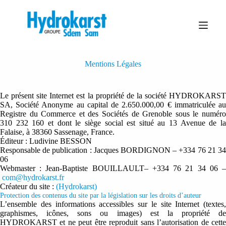
P
a
s
s
e
r
a
Mentions Légales
u
c
o
Le présent site Internet est la propriété de la société HYDROKARST
n
SA, Société Anonyme au capital de 2.650.000,00 € immatriculée au
t
Registre du Commerce et des Sociétés de Grenoble sous le numéro
e
310 232 160 et dont le siège social est situé au 13 Avenue de la
n
Falaise, à 38360 Sassenage, France.
u
Éditeur : Ludivine BESSON
Responsable de publication : Jacques BORDIGNON – +334 76 21 34
06
Webmaster : Jean-Baptiste BOUILLAULT– +334 76 21 34 06 –
com@hydrokarst.fr
Créateur du site :
(Hydrokarst)
Protection des contenus du site par la législation sur les droits d’auteur
L’ensemble des informations accessibles sur le site Internet (textes,
graphismes, icônes, sons ou images) est la propriété de
HYDROKARST et ne peut être reproduit sans l’autorisation de cette