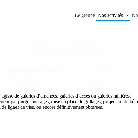
Le groupe
Nos activités
Nos
Nos activités
Galeries et milieux confinés
Portuaires
Réhabilitation
Emissaires
agisse de galeries d’amenées, galeries d’accès ou galeries minières.
rieur par purge, ancrages, mise en place de grillages, projection de bé
n de lignes de vies, ou encore définitivement obturées.