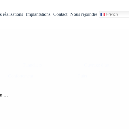
 réalisations
Implantations
Contact
Nous rejoindre
French
Tunneliers
Ouvrage d’art
Confortement
Puits
ton …