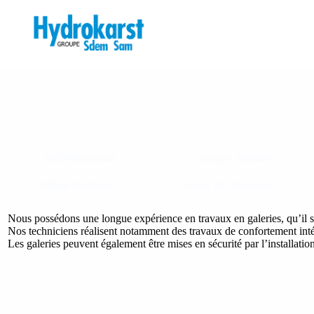
P
a
s
s
e
r
a
u
c
o
n
t
Hydroélectricité
Risques Naturels
e
n
Milieu karstique
Curage de collecteurs
u
Nous possédons une longue expérience en travaux en galeries, qu’il s’
Nos techniciens réalisent notamment des travaux de confortement inté
Les galeries peuvent également être mises en sécurité par l’installatio