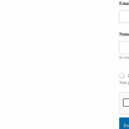
Ema
Nom 
Si vo
Vous p
En